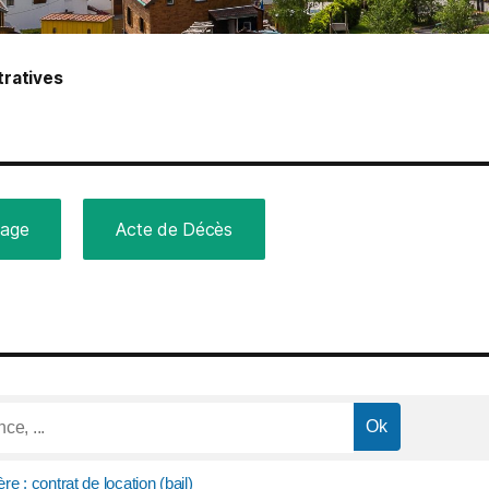
ratives
iage
Acte de Décès
re : contrat de location (bail)