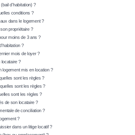
(bail d'habitation) ?
uelles conditions ?
imaux dans le logement ?
à son propriétaire ?
 pour moins de 3 ans ?
d'habitation ?
dernier mois de loyer ?
 locataire ?
 logement mis en location ?
uelles sont les règles ?
quelles sont les règles ?
elles sont les règles ?
és de son locataire ?
entale de conciliation ?
n logement ?
ssier dans un litige locatif ?
age (box ou emplacement) ?