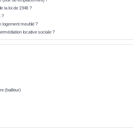
 la loi de 1948 ?
s ?
'un logement meublé ?
ermédiation locative sociale ?
e (bailleur)