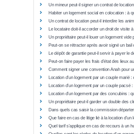
Un mineur peut-il signer un contrat de location 
Habiter un logement social en colocation : à q
Un contrat de location peut-il interdire les an
Le locataire doit-il accorder un droit de visite 
Un propriétaire peut-il louer un logement vide
Peut-on se rétracter après avoir signé un bail 
Le dépôt de garantie peut-il servir à payer le 
Peut-on faire payer les frais d'état des lieux au
Comment signer une convention Anah pour un
Location d'un logement par un couple marié : q
Location d'un logement par un couple pacsé : 
Location d'un logement par des concubins : qu
Un propriétaire peut-il garder un double des cl
Dans quels cas saisir la commission départem
Que faire en cas de litige lié à la location d'u
Quel tarif s'applique en cas de recours à un hui
Quelles sont les règles de location d'un gar