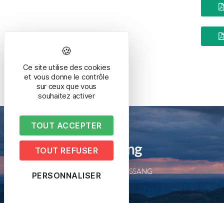
Ce site utilise des cookies
et vous donne le contrôle
sur ceux que vous
souhaitez activer
TOUT ACCEPTER
Mairie de Bussang
TOUT REFUSER
2 place de la mairie – 88540 BUSSANG
PERSONNALISER
Tél. 03 29 61 50 05