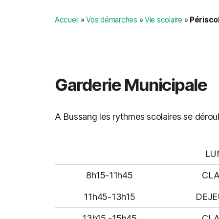
Accueil
»
Vos démarches
»
Vie scolaire
»
Périsco
Garderie Municipale
A Bussang les rythmes scolaires se déroule
LU
8h15-11h45
CLA
11h45-13h15
DEJE
13h15 -15h45
CLA