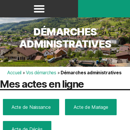
Panneau de gestion des cookies
DÉMARCHES
ADMINISTRATIVES
Accueil
»
Vos démarches
»
Démarches administratives
Mes actes en ligne
Acte de Naissance
Acte de Mariage
Acte de Décès