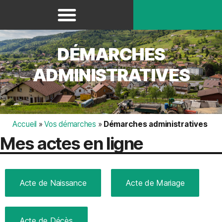
Panneau de gestion des cookies
DÉMARCHES
ADMINISTRATIVES
Accueil
»
Vos démarches
»
Démarches administratives
Mes actes en ligne
Acte de Naissance
Acte de Mariage
Acte de Décès