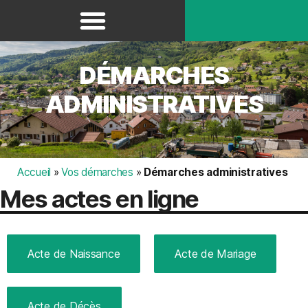
Panneau de gestion des cookies
DÉMARCHES
ADMINISTRATIVES
Accueil
»
Vos démarches
»
Démarches administratives
Mes actes en ligne
Acte de Naissance
Acte de Mariage
Acte de Décès