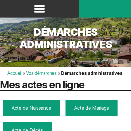
Panneau de gestion des cookies
DÉMARCHES
ADMINISTRATIVES
Accueil
»
Vos démarches
»
Démarches administratives
Mes actes en ligne
Acte de Naissance
Acte de Mariage
Acte de Décès