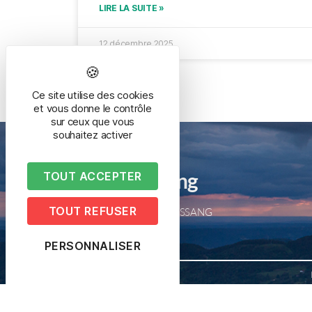
LIRE LA SUITE »
12 décembre 2025
Ce site utilise des cookies
et vous donne le contrôle
sur ceux que vous
souhaitez activer
Mairie de Bussang
TOUT ACCEPTER
TOUT REFUSER
2 place de la mairie – 88540 BUSSANG
Tél. 03 29 61 50 05
PERSONNALISER