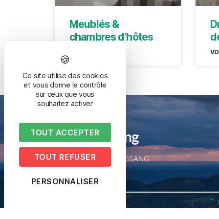
Meublés &
Dr
chambres d’hôtes
d
VOIR LA PAGE »
VO
Ce site utilise des cookies
et vous donne le contrôle
sur ceux que vous
souhaitez activer
Mairie de Bussang
TOUT ACCEPTER
TOUT REFUSER
2 place de la mairie – 88540 BUSSANG
Tél. 03 29 61 50 05
PERSONNALISER