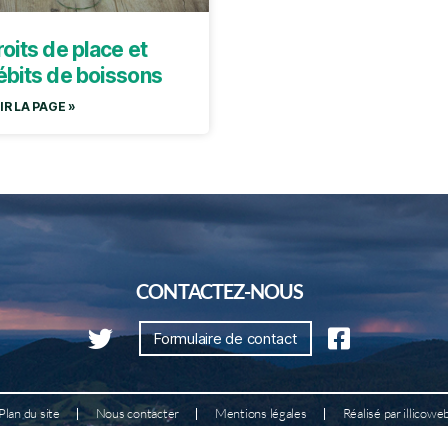
oits de place et
ébits de boissons
IR LA PAGE »
CONTACTEZ-NOUS
Formulaire de contact
Plan du site
Nous contacter
Mentions légales
Réalisé par illicowe