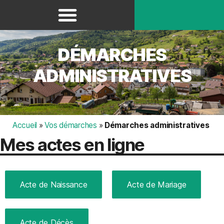
Panneau de gestion des cookies
DÉMARCHES
ADMINISTRATIVES
Accueil
»
Vos démarches
»
Démarches administratives
Mes actes en ligne
Acte de Naissance
Acte de Mariage
Acte de Décès