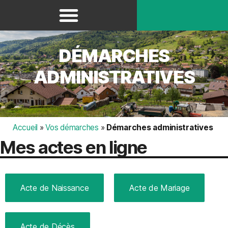
Panneau de gestion des cookies
DÉMARCHES
ADMINISTRATIVES
Accueil
»
Vos démarches
»
Démarches administratives
Mes actes en ligne
Acte de Naissance
Acte de Mariage
Acte de Décès