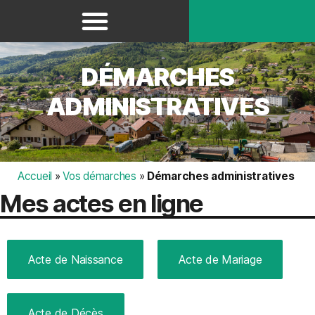
Panneau de gestion des cookies
DÉMARCHES
ADMINISTRATIVES
Accueil
»
Vos démarches
»
Démarches administratives
Mes actes en ligne
Acte de Naissance
Acte de Mariage
Acte de Décès