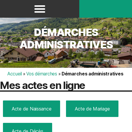
Panneau de gestion des cookies
DÉMARCHES
ADMINISTRATIVES
Accueil
»
Vos démarches
»
Démarches administratives
Mes actes en ligne
Acte de Naissance
Acte de Mariage
Acte de Décès