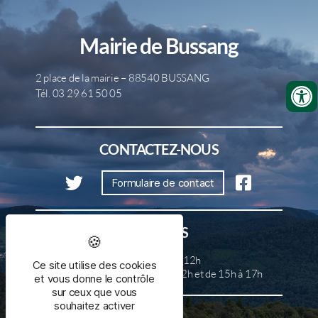
Mairie de Bussang
2 place de la mairie – 88540 BUSSANG
Tél. 03 29 61 50 05
CONTACTEZ-NOUS
Formulaire de contact
HORAIRES
Lundi, mercredi et samedi de 8h à 12h
Ce site utilise des cookies
Mardi, jeudi et vendredi de 8h à 12h et de 15h à 17h
et vous donne le contrôle
sur ceux que vous
souhaitez activer