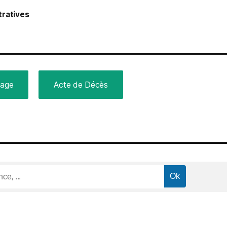
ratives
iage
Acte de Décès