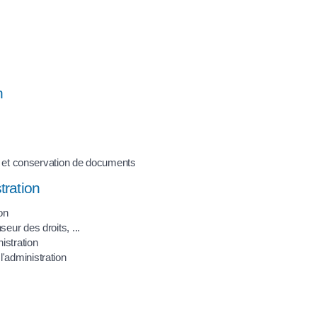
n
ion et conservation de documents
tration
on
eur des droits, ...
nistration
'administration