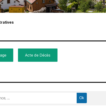
ratives
iage
Acte de Décès