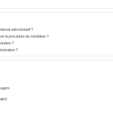
ribunal administratif ?
iste la procédure de médiation ?
stration ?
nistration ?
usagers
Rapo)