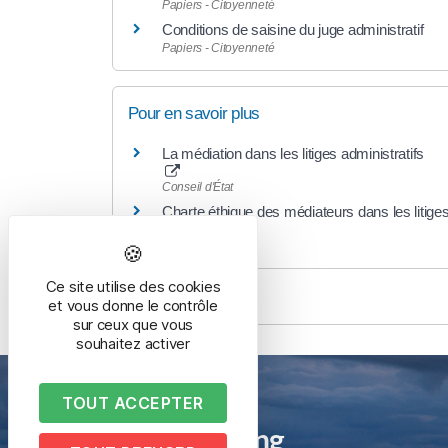
Papiers - Citoyenneté
Conditions de saisine du juge administratif
Papiers - Citoyenneté
Pour en savoir plus
La médiation dans les litiges administratifs
Conseil d'État
Charte éthique des médiateurs dans les litiges
Conseil d'État
Ce site utilise des cookies
et vous donne le contrôle
sur ceux que vous
souhaitez activer
TOUT ACCEPTER
Mairie de Bussang