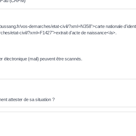
de Pau (CAPM)
bussang.fr/vos-demarches/etat-civil/?xml=N358">carte nationale d'identit
ches/etat-civil/?xml=F1427">extrait d'acte de naissance</a>.
r électronique (mail) peuvent être scannés.
nt attester de sa situation ?