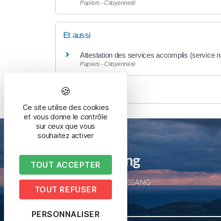
Papiers - Citoyenneté
Et aussi
Attestation des services accomplis (service nat
Papiers - Citoyenneté
Ce site utilise des cookies
et vous donne le contrôle
sur ceux que vous
souhaitez activer
Mairie de Bussang
TOUT ACCEPTER
2 place de la mairie – 88540 BUSSANG
TOUT REFUSER
Tél. 03 29 61 50 05
PERSONNALISER