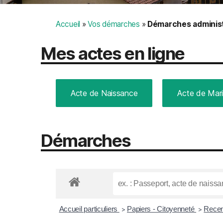
Accueil
»
Vos démarches
»
Démarches administ
Mes actes en ligne
Acte de Naissance
Acte de Mar
Démarches
Accueil particuliers
Papiers - Citoyenneté
Recen
>
>