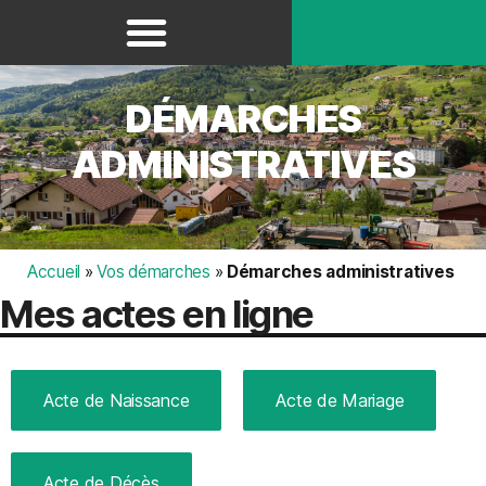
Panneau de gestion des cookies
DÉMARCHES
ADMINISTRATIVES
Accueil
»
Vos démarches
»
Démarches administratives
Mes actes en ligne
Acte de Naissance
Acte de Mariage
Acte de Décès