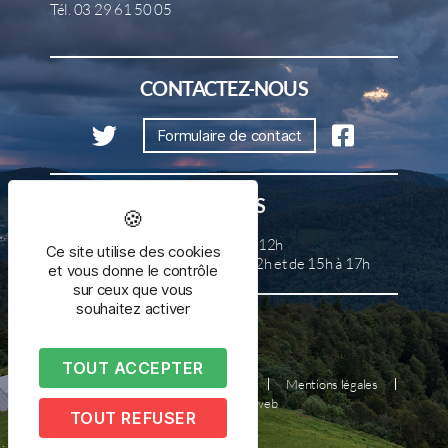
Tél. 03 29 61 50 05
CONTACTEZ-NOUS
Formulaire de contact
HORAIRES
Lundi, mercredi et samedi de 8h à 12h
Ce site utilise des cookies
Mardi, jeudi et vendredi de 8h à 12h et de 15h à 17h
et vous donne le contrôle
sur ceux que vous
souhaitez activer
TOUT ACCEPTER
Plan du site
Nous contacter
Mentions légales
Réalisé par illicoweb
TOUT REFUSER