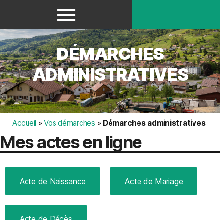
Panneau de gestion des cookies
DÉMARCHES
ADMINISTRATIVES
Accueil
»
Vos démarches
»
Démarches administratives
Mes actes en ligne
Acte de Naissance
Acte de Mariage
Acte de Décès