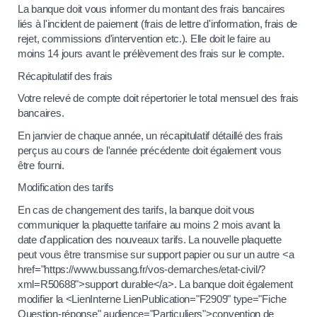
La banque doit vous informer du montant des frais bancaires
liés à l'incident de paiement (frais de lettre d'information, frais de
rejet, commissions d'intervention etc.). Elle doit le faire au
moins 14 jours avant le prélèvement des frais sur le compte.
Récapitulatif des frais
Votre relevé de compte doit répertorier le total mensuel des frais
bancaires.
En janvier de chaque année, un récapitulatif détaillé des frais
perçus au cours de l'année précédente doit également vous
être fourni.
Modification des tarifs
En cas de changement des tarifs, la banque doit vous
communiquer la plaquette tarifaire au moins 2 mois avant la
date d'application des nouveaux tarifs. La nouvelle plaquette
peut vous être transmise sur support papier ou sur un autre <a
href="https://www.bussang.fr/vos-demarches/etat-civil/?
xml=R50688">support durable</a>. La banque doit également
modifier la <LienInterne LienPublication="F2909" type="Fiche
Question-réponse" audience="Particuliers">convention de