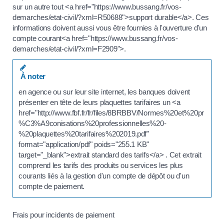
sur un autre tout <a href="https://www.bussang.fr/vos-
demarches/etat-civil/?xml=R50688">support durable</a>. Ces
informations doivent aussi vous être fournies à l'ouverture d'un
compte courant<a href="https://www.bussang.fr/vos-
demarches/etat-civil/?xml=F2909">.
À noter
en agence ou sur leur site internet, les banques doivent
présenter en tête de leurs plaquettes tarifaires un <a
href="http://www.fbf.fr/fr/files/8BRBBV/Normes%20et%20pr
%C3%A9conisations%20professionnelles%20-
%20plaquettes%20tarifaires%202019.pdf"
format="application/pdf" poids="255.1 KB"
target="_blank">extrait standard des tarifs</a> . Cet extrait
comprend les tarifs des produits ou services les plus
courants liés à la gestion d'un compte de dépôt ou d'un
compte de paiement.
Frais pour incidents de paiement