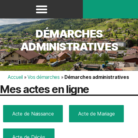
Panneau de gestion des cookies
DÉMARCHES
ADMINISTRATIVES
Accueil
»
Vos démarches
»
Démarches administratives
Mes actes en ligne
Acte de Naissance
Acte de Mariage
Acte de Décès