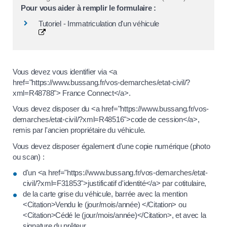
Pour vous aider à remplir le formulaire :
Tutoriel - Immatriculation d'un véhicule
Vous devez vous identifier via <a
href="https://www.bussang.fr/vos-demarches/etat-civil/?
xml=R48788"> France Connect</a>.
Vous devez disposer du <a href="https://www.bussang.fr/vos-
demarches/etat-civil/?xml=R48516">code de cession</a>,
remis par l'ancien propriétaire du véhicule.
Vous devez disposer également d'une copie numérique (photo
ou scan) :
d'un <a href="https://www.bussang.fr/vos-demarches/etat-
civil/?xml=F31853">justificatif d'identité</a> par cotitulaire,
de la carte grise du véhicule, barrée avec la mention
<Citation>Vendu le (jour/mois/année) </Citation> ou
<Citation>Cédé le (jour/mois/année)</Citation>, et avec la
signature du prêteur,