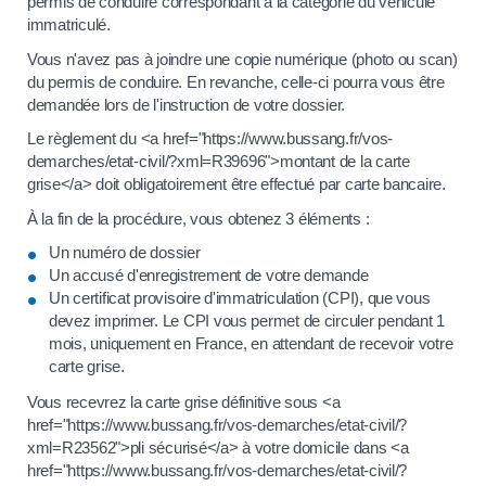
permis de conduire correspondant à la catégorie du véhicule
immatriculé.
Vous n'avez pas à joindre une copie numérique (photo ou scan)
du permis de conduire. En revanche, celle-ci pourra vous être
demandée lors de l'instruction de votre dossier.
Le règlement du <a href="https://www.bussang.fr/vos-
demarches/etat-civil/?xml=R39696">montant de la carte
grise</a> doit obligatoirement être effectué par carte bancaire.
À la fin de la procédure, vous obtenez 3 éléments :
Un numéro de dossier
Un accusé d'enregistrement de votre demande
Un certificat provisoire d'immatriculation (CPI), que vous
devez imprimer. Le CPI vous permet de circuler pendant 1
mois, uniquement en France, en attendant de recevoir votre
carte grise.
Vous recevrez la carte grise définitive sous <a
href="https://www.bussang.fr/vos-demarches/etat-civil/?
xml=R23562">pli sécurisé</a> à votre domicile dans <a
href="https://www.bussang.fr/vos-demarches/etat-civil/?