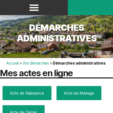
Panneau de gestion des cookies
DÉMARCHES
ADMINISTRATIVES
Accueil
»
Vos démarches
»
Démarches administratives
Mes actes en ligne
Acte de Naissance
Acte de Mariage
Acte de Décès