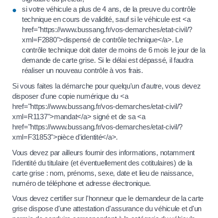
si votre véhicule a plus de 4 ans, de la preuve du contrôle
technique en cours de validité, sauf si le véhicule est <a
href="https://www.bussang.fr/vos-demarches/etat-civil/?
xml=F2880">dispensé de contrôle technique</a>. Le
contrôle technique doit dater de moins de 6 mois le jour de la
demande de carte grise. Si le délai est dépassé, il faudra
réaliser un nouveau contrôle à vos frais.
Si vous faites la démarche pour quelqu'un d'autre, vous devez
disposer d'une copie numérique du <a
href="https://www.bussang.fr/vos-demarches/etat-civil/?
xml=R1137">mandat</a> signé et de sa <a
href="https://www.bussang.fr/vos-demarches/etat-civil/?
xml=F31853">pièce d'identité</a>.
Vous devez par ailleurs fournir des informations, notamment
l'identité du titulaire (et éventuellement des cotitulaires) de la
carte grise : nom, prénoms, sexe, date et lieu de naissance,
numéro de téléphone et adresse électronique.
Vous devez certifier sur l'honneur que le demandeur de la carte
grise dispose d'une attestation d'assurance du véhicule et d'un