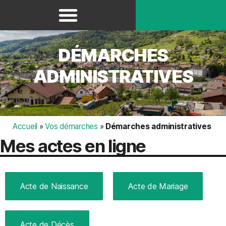
Panneau de gestion des cookies
DÉMARCHES
ADMINISTRATIVES
Accueil
»
Vos démarches
»
Démarches administratives
Mes actes en ligne
Acte de Naissance
Acte de Mariage
Acte de Décès