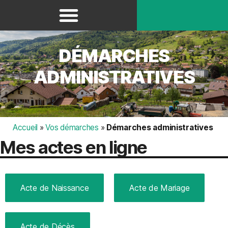
Panneau de gestion des cookies
DÉMARCHES
ADMINISTRATIVES
Accueil
»
Vos démarches
»
Démarches administratives
Mes actes en ligne
Acte de Naissance
Acte de Mariage
Acte de Décès