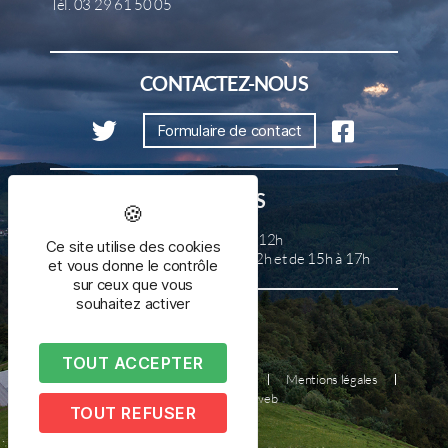
Tél. 03 29 61 50 05
CONTACTEZ-NOUS
Formulaire de contact
HORAIRES
Lundi, mercredi et samedi de 8h à 12h
Ce site utilise des cookies
Mardi, jeudi et vendredi de 8h à 12h et de 15h à 17h
et vous donne le contrôle
sur ceux que vous
souhaitez activer
TOUT ACCEPTER
Plan du site
Nous contacter
Mentions légales
Réalisé par illicoweb
TOUT REFUSER