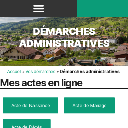
Panneau de gestion des cookies
DÉMARCHES
ADMINISTRATIVES
Accueil
»
Vos démarches
»
Démarches administratives
Mes actes en ligne
Acte de Naissance
Acte de Mariage
Acte de Décès