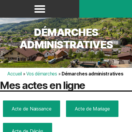
Panneau de gestion des cookies
DÉMARCHES
ADMINISTRATIVES
Accueil
»
Vos démarches
»
Démarches administratives
Mes actes en ligne
Acte de Naissance
Acte de Mariage
Acte de Décès