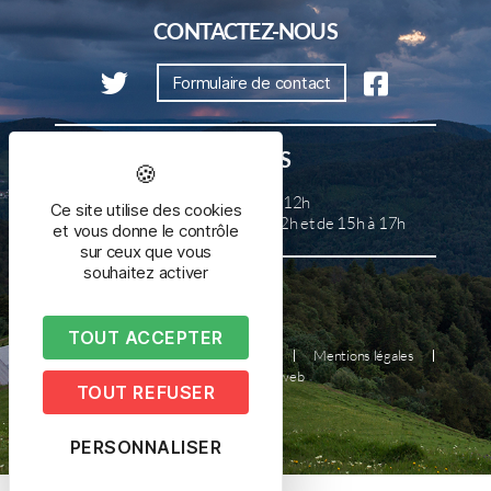
CONTACTEZ-NOUS
Formulaire de contact
HORAIRES
Lundi, mercredi et samedi de 8h à 12h
Ce site utilise des cookies
Mardi, jeudi et vendredi de 8h à 12h et de 15h à 17h
et vous donne le contrôle
sur ceux que vous
souhaitez activer
TOUT ACCEPTER
Plan du site
Nous contacter
Mentions légales
Réalisé par illicoweb
TOUT REFUSER
PERSONNALISER