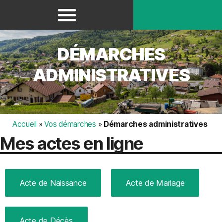
Panneau de gestion des cookies
DÉMARCHES
ADMINISTRATIVES
Accueil
»
Vos démarches
»
Démarches administratives
Mes actes en ligne
Acte de Naissance
Acte de Mariage
Acte de Décès