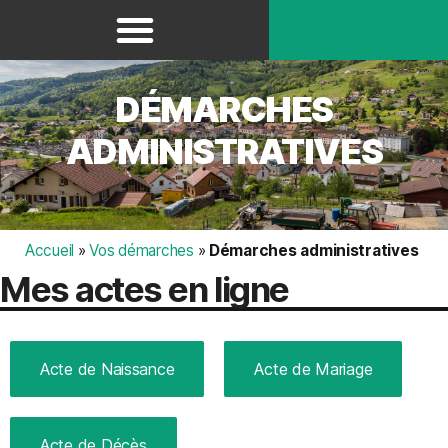
Panneau de gestion des cookies
DÉMARCHES
ADMINISTRATIVES
Accueil
»
Vos démarches
»
Démarches administratives
Mes actes en ligne
Acte de Naissance
Acte de Mariage
Acte de Décès