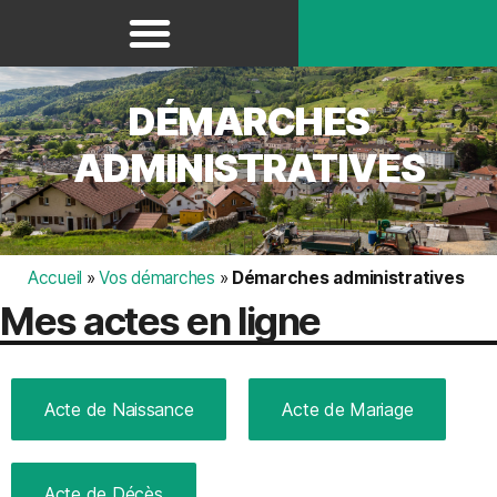
Panneau de gestion des cookies
DÉMARCHES
ADMINISTRATIVES
Accueil
»
Vos démarches
»
Démarches administratives
Mes actes en ligne
Acte de Naissance
Acte de Mariage
Acte de Décès