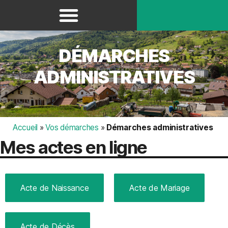
Panneau de gestion des cookies
DÉMARCHES
ADMINISTRATIVES
Accueil
»
Vos démarches
»
Démarches administratives
Mes actes en ligne
Acte de Naissance
Acte de Mariage
Acte de Décès