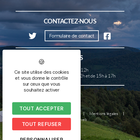
CONTACTEZ-NOUS
Formulaire de contact
HORAIRES
Lundi, mercredi et samedi de 8h à 12h
Ce site utilise des cookies
Mardi, jeudi et vendredi de 8h à 12h et de 15h à 17h
et vous donne le contrôle
sur ceux que vous
souhaitez activer
TOUT ACCEPTER
Plan du site
Nous contacter
Mentions légales
Réalisé par illicoweb
TOUT REFUSER
PERSONNALISER