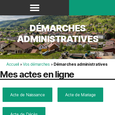
Panneau de gestion des cookies
DÉMARCHES
ADMINISTRATIVES
Accueil
»
Vos démarches
»
Démarches administratives
Mes actes en ligne
Acte de Naissance
Acte de Mariage
Acte de Décès