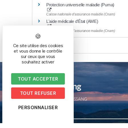
Protection universelle maladie (Puma)
Caisse nationale d'assurance maladie (Cnam)
L'aide médicale d'État (AME)
Caisse nationale d'assurance maladie (Cnam)
Ce site utilise des cookies
et vous donne le contrôle
sur ceux que vous
souhaitez activer
TOUT ACCEPTER
Mairie de Bussang
TOUT REFUSER
2 place de la mairie – 88540 BUSSANG
Tél. 03 29 61 50 05
PERSONNALISER