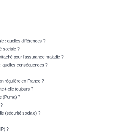
ale : quelles différences ?
é sociale ?
attaché pour l'assurance maladie ?
e : quelles conséquences ?
on régulière en France ?
-t-elle toujours ?
ie (Puma) ?
 ?
ie (sécurité sociale) ?
MP) ?