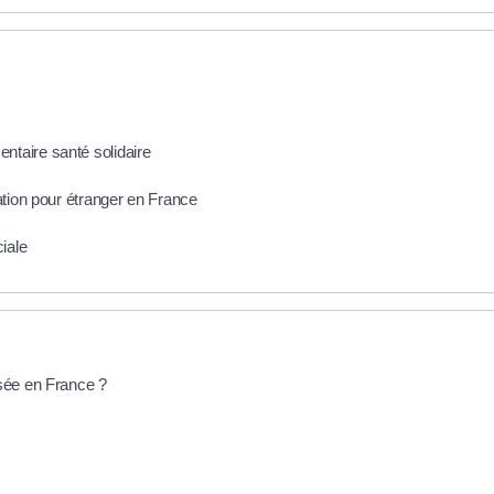
taire santé solidaire
ation pour étranger en France
iale
isée en France ?