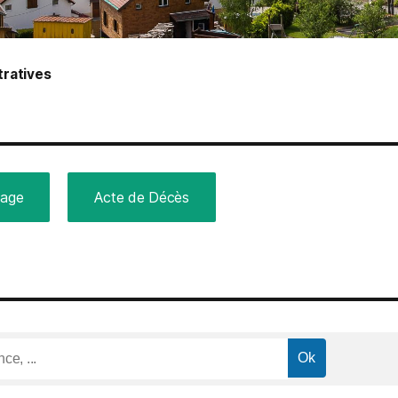
ratives
iage
Acte de Décès