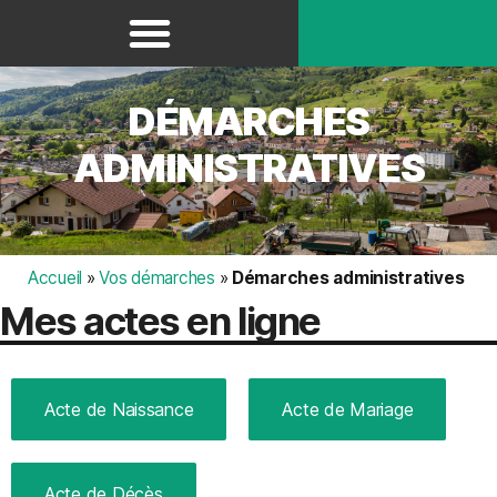
Panneau de gestion des cookies
DÉMARCHES
ADMINISTRATIVES
Accueil
»
Vos démarches
»
Démarches administratives
Mes actes en ligne
Acte de Naissance
Acte de Mariage
Acte de Décès