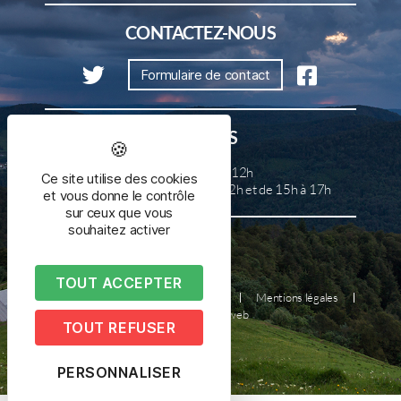
CONTACTEZ-NOUS
Formulaire de contact
HORAIRES
Lundi, mercredi et samedi de 8h à 12h
Ce site utilise des cookies
Mardi, jeudi et vendredi de 8h à 12h et de 15h à 17h
et vous donne le contrôle
sur ceux que vous
souhaitez activer
TOUT ACCEPTER
Plan du site
Nous contacter
Mentions légales
Réalisé par illicoweb
TOUT REFUSER
PERSONNALISER