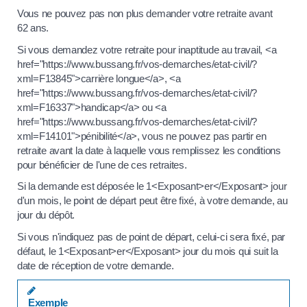
Vous ne pouvez pas non plus demander votre retraite avant
62 ans.
Si vous demandez votre retraite pour inaptitude au travail, <a
href="https://www.bussang.fr/vos-demarches/etat-civil/?
xml=F13845">carrière longue</a>, <a
href="https://www.bussang.fr/vos-demarches/etat-civil/?
xml=F16337">handicap</a> ou <a
href="https://www.bussang.fr/vos-demarches/etat-civil/?
xml=F14101">pénibilité</a>, vous ne pouvez pas partir en
retraite avant la date à laquelle vous remplissez les conditions
pour bénéficier de l'une de ces retraites.
Si la demande est déposée le 1<Exposant>er</Exposant> jour
d'un mois, le point de départ peut être fixé, à votre demande, au
jour du dépôt.
Si vous n'indiquez pas de point de départ, celui-ci sera fixé, par
défaut, le 1<Exposant>er</Exposant> jour du mois qui suit la
date de réception de votre demande.
Exemple