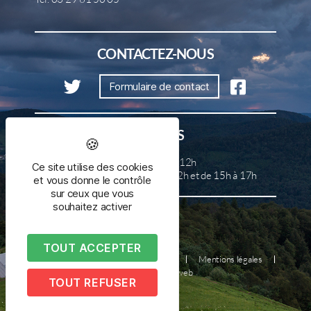
CONTACTEZ-NOUS
Formulaire de contact
HORAIRES
Lundi, mercredi et samedi de 8h à 12h
Ce site utilise des cookies
Mardi, jeudi et vendredi de 8h à 12h et de 15h à 17h
et vous donne le contrôle
sur ceux que vous
souhaitez activer
TOUT ACCEPTER
Plan du site
Nous contacter
Mentions légales
Réalisé par illicoweb
TOUT REFUSER