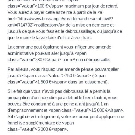
class="valeur">100 €</span> maximum par jour de retard.
Vous aurez à payer cette astreinte à partir de la <a
href="https://www.bussang.fr/vos-demarches/etat-civil/?
xml=R14732">notification</a> de la mise en demeure et
jusqu'à ce que vous fassiez le débroussaillage, ou jusqu'à ce
que le maire le fasse faire d'office à vos frais.
La commune peut également vous infliger une amende
administrative pouvant aller jusqu'à <span
class="valeur">30 €</span> par m² non débroussaillé.
Par ailleurs, vous risquez une amende pénale pouvant aller
jusqu'à <span class="valeur">750 €</span> (<span
class="valeur">1 500 €</span> dans un lotissement).
Si le fait que vous n'avoir pas débroussaillé a permis la
propagation d'un incendie qui a détruit le bien d'autrui, vous
pouvez être condamné à une peine allant jusqu'à 1 an
d'emprisonnement et <span class="valeur">15 000 €</span>.
S'il s'agit de votre logement, votre assureur peut appliquer une
franchise supplémentaire de <span
class="valeur">5 000 €</span>.