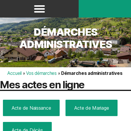
Panneau de gestion des cookies
DÉMARCHES
ADMINISTRATIVES
Accueil
»
Vos démarches
»
Démarches administratives
Mes actes en ligne
Acte de Naissance
Acte de Mariage
Acte de Décès