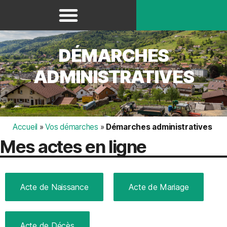
Panneau de gestion des cookies
DÉMARCHES
ADMINISTRATIVES
Accueil
»
Vos démarches
»
Démarches administratives
Mes actes en ligne
Acte de Naissance
Acte de Mariage
Acte de Décès