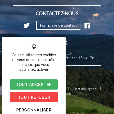
CONTACTEZ-NOUS
Formulaire de contact
HORAIRES
Lundi, mercredi et samedi de 8h à 12h
Ce site utilise des cookies
Mardi, jeudi et vendredi de 8h à 12h et de 15h à 17h
et vous donne le contrôle
sur ceux que vous
souhaitez activer
TOUT ACCEPTER
Plan du site
Nous contacter
Mentions légales
Réalisé par illicoweb
TOUT REFUSER
PERSONNALISER