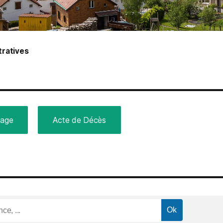
ratives
iage
Acte de Décès