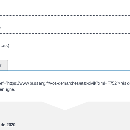
e
écès)
r
a href="https://www.bussang.fr/vos-demarches/etat-civil/?xml=F752">résid
en ligne.
 de 2020