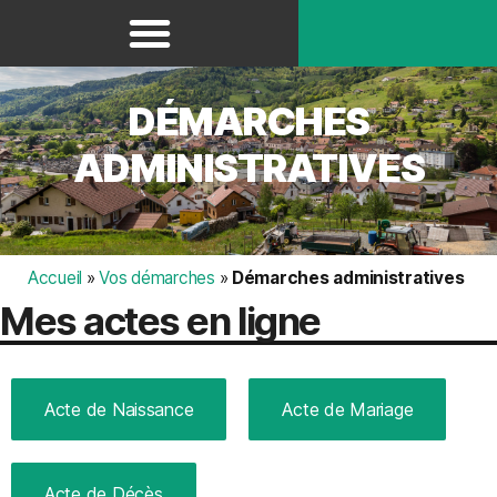
Panneau de gestion des cookies
DÉMARCHES
ADMINISTRATIVES
Accueil
»
Vos démarches
»
Démarches administratives
Mes actes en ligne
Acte de Naissance
Acte de Mariage
Acte de Décès