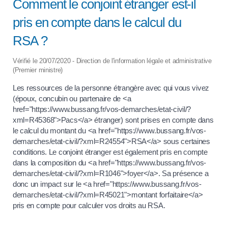
Comment le conjoint étranger est-il
pris en compte dans le calcul du
RSA ?
Vérifié le 20/07/2020 - Direction de l'information légale et administrative
(Premier ministre)
Les ressources de la personne étrangère avec qui vous vivez
(époux, concubin ou partenaire de <a
href="https://www.bussang.fr/vos-demarches/etat-civil/?
xml=R45368">Pacs</a> étranger) sont prises en compte dans
le calcul du montant du <a href="https://www.bussang.fr/vos-
demarches/etat-civil/?xml=R24554">RSA</a> sous certaines
conditions. Le conjoint étranger est également pris en compte
dans la composition du <a href="https://www.bussang.fr/vos-
demarches/etat-civil/?xml=R1046">foyer</a>. Sa présence a
donc un impact sur le <a href="https://www.bussang.fr/vos-
demarches/etat-civil/?xml=R45021">montant forfaitaire</a>
pris en compte pour calculer vos droits au RSA.