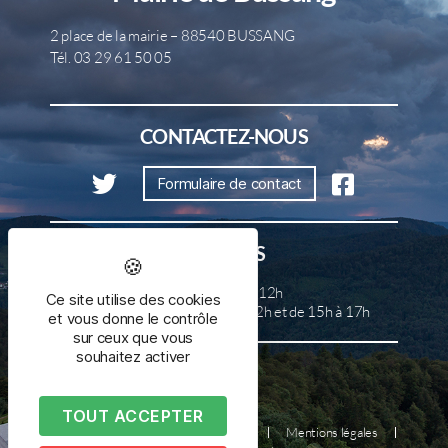
2 place de la mairie – 88540 BUSSANG
Tél. 03 29 61 50 05
CONTACTEZ-NOUS
Formulaire de contact
HORAIRES
Lundi, mercredi et samedi de 8h à 12h
Ce site utilise des cookies
Mardi, jeudi et vendredi de 8h à 12h et de 15h à 17h
et vous donne le contrôle
sur ceux que vous
souhaitez activer
TOUT ACCEPTER
Plan du site
Nous contacter
Mentions légales