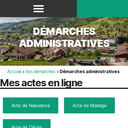
Panneau de gestion des cookies
DÉMARCHES
ADMINISTRATIVES
Accueil
»
Vos démarches
»
Démarches administratives
Mes actes en ligne
Acte de Naissance
Acte de Mariage
Acte de Décès