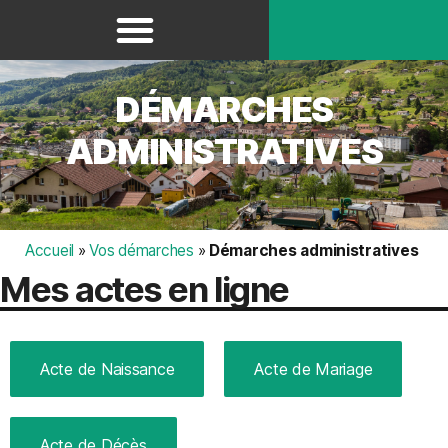
Panneau de gestion des cookies
DÉMARCHES
ADMINISTRATIVES
Accueil
»
Vos démarches
»
Démarches administratives
Mes actes en ligne
Acte de Naissance
Acte de Mariage
Acte de Décès