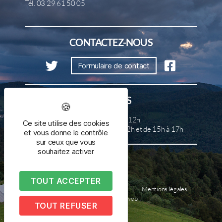
Tél. 03 29 61 50 05
CONTACTEZ-NOUS
Formulaire de contact
HORAIRES
Lundi, mercredi et samedi de 8h à 12h
Ce site utilise des cookies
Mardi, jeudi et vendredi de 8h à 12h et de 15h à 17h
et vous donne le contrôle
sur ceux que vous
souhaitez activer
TOUT ACCEPTER
Plan du site
Nous contacter
Mentions légales
Réalisé par illicoweb
TOUT REFUSER