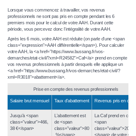
Lorsque vous commencez à travailler, vos revenus
professionnels ne sont pas pris en compte pendant les 6
premiers mois pour le calcul de votre AAH. Durant cette
période, vous percevez donc l'intégralité de votre AAH.
Après les 6 mois, votre AAH est réduite (on parle d'une <span
class="expression">AAH différentielle</span>). Pour calculer
votre AAH, la <a href="https://www.bussang.fr/vos-
demarches/etat-civil/?xml=R24582">Caf</a> prend en compte
vos revenus professionnels à partir desquels elle applique un
<a href="https://www.bussang.fr/vos-demarches/etat-civil/?
xml=R3018">abattement</a>.
Prise en compte des revenus professionnels
Salaire brut mensuel
Taux d’abattement
Revenus pris en com
Jusqu'à <span
L'abattement est
La Caf prend en com
class="valeur">466,
de <span
<span
38 €</span>
class="valeur">80
class="valeur">20 %
%</span>
</span> de votre sala