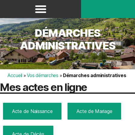
Panneau de gestion des cookies
DÉMARCHES
ADMINISTRATIVES
Accueil
»
Vos démarches
»
Démarches administratives
Mes actes en ligne
Acte de Naissance
Acte de Mariage
Acte de Décès