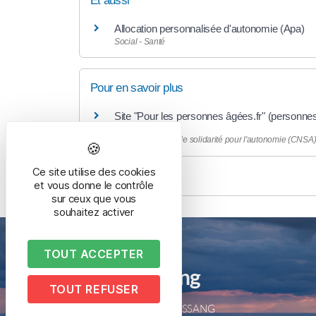
Et aussi
Allocation personnalisée d'autonomie (Apa)
Social - Santé
Pour en savoir plus
Site "Pour les personnes âgées.fr" (personne
Caisse nationale de solidarité pour l'autonomie (CNSA
Ce site utilise des cookies
et vous donne le contrôle
sur ceux que vous
souhaitez activer
TOUT ACCEPTER
Mairie de Bussang
TOUT REFUSER
2 place de la mairie – 88540 BUSSANG