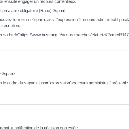
oir ensuite engager un recours contentieux.
 préalable obligatoire (Rapo)</span>
 pouvez former un <span class="expression">recours administratif préala
 réception.
 la <a href="https://www.bussang.fr/vos-demarches/etat-civil/?xml=R1473
x</span>
ans le cadre du <span class="expression">recours administratif préalable
nt la notification de la décision contestée.