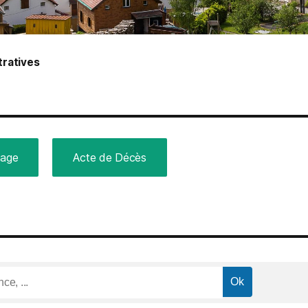
ratives
iage
Acte de Décès