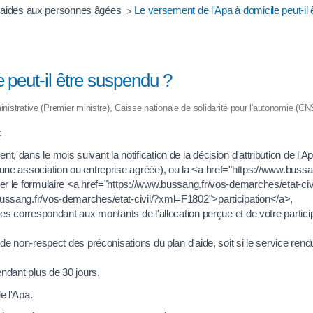
t aides aux personnes âgées
Le versement de l'Apa à domicile peut-il
>
 peut-il être suspendu ?
dministrative (Premier ministre), Caisse nationale de solidarité pour l'autonomie (C
:
 dans le mois suivant la notification de la décision d'attribution de l'A
'une association ou entreprise agréée), ou la <a href="https://www.buss
ser le formulaire <a href="https://www.bussang.fr/vos-demarches/etat-
bussang.fr/vos-demarches/etat-civil/?xml=F1802">participation</a>,
ses correspondant aux montants de l'allocation perçue et de votre particip
 de non-respect des préconisations du plan d'aide, soit si le service rend
endant plus de 30 jours.
e l'Apa.