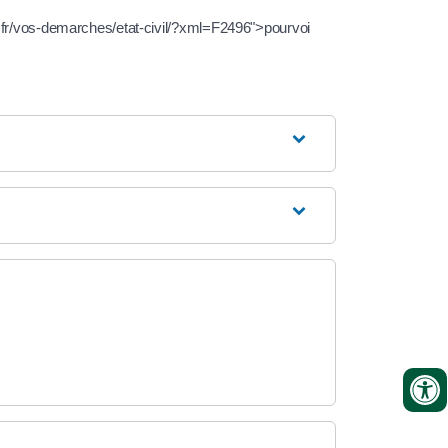
ng.fr/vos-demarches/etat-civil/?xml=F2496">pourvoi