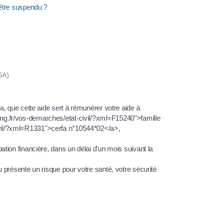
 être suspendu ?
NSA)
pa, que cette aide sert à rémunérer votre aide à
ang.fr/vos-demarches/etat-civil/?xml=F15240">famille
civil/?xml=R1331">cerfa n°10544*02</a>,
ation financière, dans un délai d'un mois suivant la
u présente un risque pour votre santé, votre sécurité