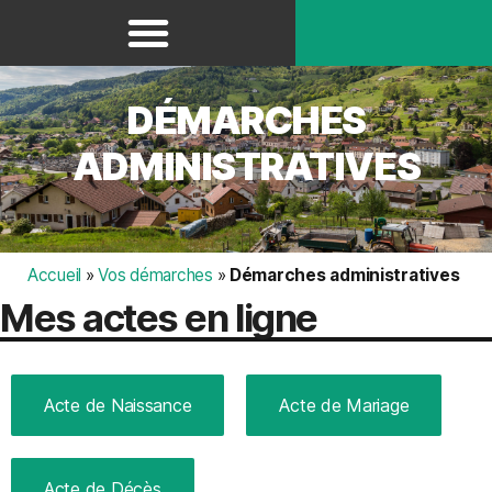
Panneau de gestion des cookies
DÉMARCHES
ADMINISTRATIVES
Accueil
»
Vos démarches
»
Démarches administratives
Mes actes en ligne
Acte de Naissance
Acte de Mariage
Acte de Décès