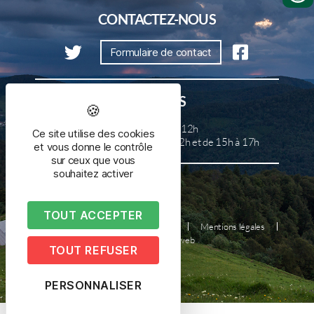
CONTACTEZ-NOUS
Formulaire de contact
HORAIRES
Lundi, mercredi et samedi de 8h à 12h
Ce site utilise des cookies
Mardi, jeudi et vendredi de 8h à 12h et de 15h à 17h
et vous donne le contrôle
sur ceux que vous
souhaitez activer
TOUT ACCEPTER
Plan du site
Nous contacter
Mentions légales
Réalisé par illicoweb
TOUT REFUSER
PERSONNALISER