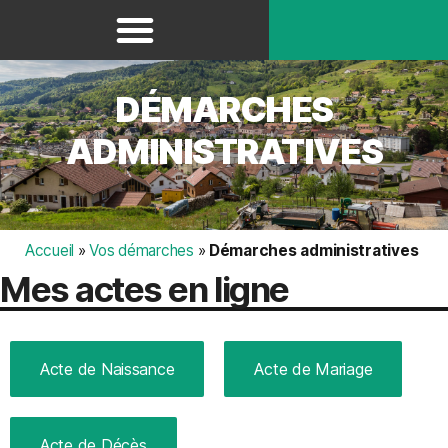
Panneau de gestion des cookies
DÉMARCHES
ADMINISTRATIVES
Accueil
»
Vos démarches
»
Démarches administratives
Mes actes en ligne
Acte de Naissance
Acte de Mariage
Acte de Décès