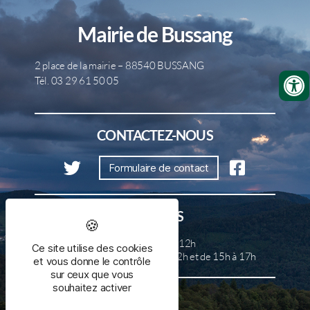
Mairie de Bussang
2 place de la mairie – 88540 BUSSANG
Tél. 03 29 61 50 05
CONTACTEZ-NOUS
Formulaire de contact
HORAIRES
Lundi, mercredi et samedi de 8h à 12h
Ce site utilise des cookies
Mardi, jeudi et vendredi de 8h à 12h et de 15h à 17h
et vous donne le contrôle
sur ceux que vous
souhaitez activer