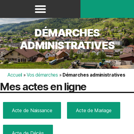
Panneau de gestion des cookies
DÉMARCHES
ADMINISTRATIVES
Accueil
»
Vos démarches
»
Démarches administratives
Mes actes en ligne
Acte de Naissance
Acte de Mariage
Acte de Décès