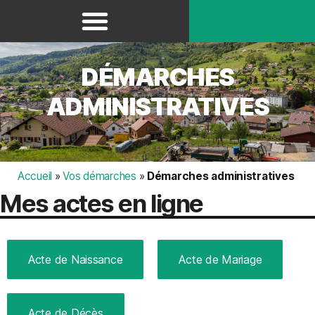
Panneau de gestion des cookies
DÉMARCHES
ADMINISTRATIVES
Accueil
»
Vos démarches
»
Démarches administratives
Mes actes en ligne
Acte de Naissance
Acte de Mariage
Acte de Décès