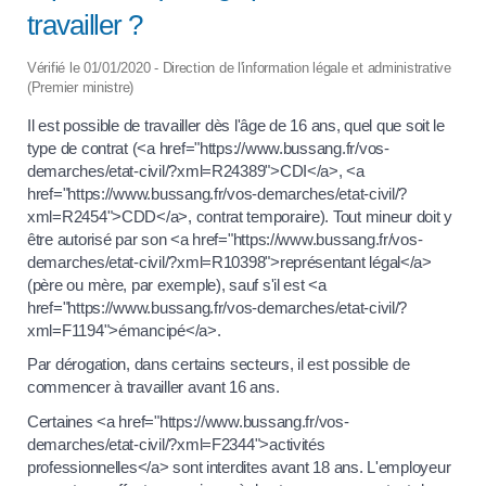
travailler ?
Vérifié le 01/01/2020 - Direction de l'information légale et administrative
(Premier ministre)
Il est possible de travailler dès l'âge de 16 ans, quel que soit le
type de contrat (<a href="https://www.bussang.fr/vos-
demarches/etat-civil/?xml=R24389">CDI</a>, <a
href="https://www.bussang.fr/vos-demarches/etat-civil/?
xml=R2454">CDD</a>, contrat temporaire). Tout mineur doit y
être autorisé par son <a href="https://www.bussang.fr/vos-
demarches/etat-civil/?xml=R10398">représentant légal</a>
(père ou mère, par exemple), sauf s'il est <a
href="https://www.bussang.fr/vos-demarches/etat-civil/?
xml=F1194">émancipé</a>.
Par dérogation, dans certains secteurs, il est possible de
commencer à travailler avant 16 ans.
Certaines <a href="https://www.bussang.fr/vos-
demarches/etat-civil/?xml=F2344">activités
professionnelles</a> sont interdites avant 18 ans. L'employeur