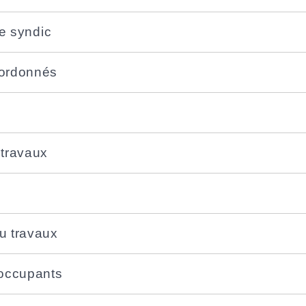
le syndic
 ordonnés
 travaux
u travaux
occupants