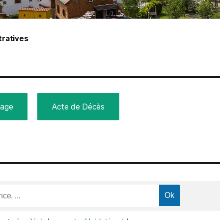
ratives
iage
Acte de Décès