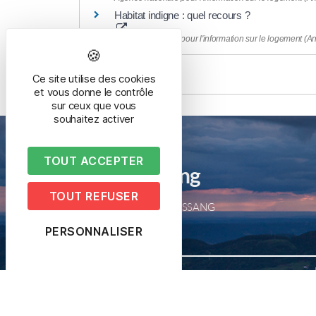
Habitat indigne : quel recours ?
Agence nationale pour l'information sur le logement (An
Ce site utilise des cookies
et vous donne le contrôle
sur ceux que vous
souhaitez activer
TOUT ACCEPTER
Mairie de Bussang
TOUT REFUSER
2 place de la mairie – 88540 BUSSANG
Tél. 03 29 61 50 05
PERSONNALISER