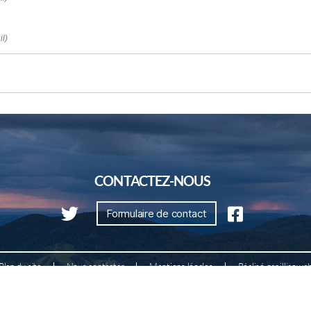
il)
CONTACTEZ-NOUS
Formulaire de contact
Plan du site
Nous contacter
Mentions légales
Réalisé par illicowe