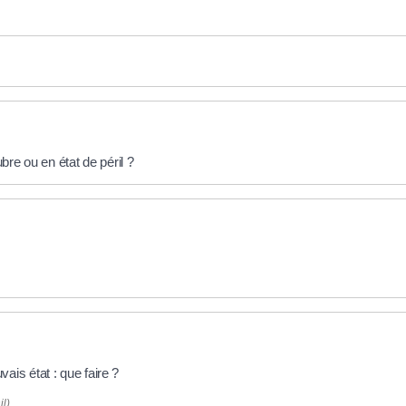
bre ou en état de péril ?
is état : que faire ?
il)