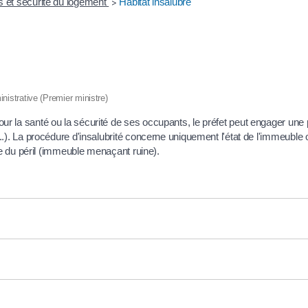
s et sécurité du logement
Habitat insalubre
>
inistrative (Premier ministre)
 la santé ou la sécurité de ses occupants, le préfet peut engager une pr
.). La procédure d'insalubrité concerne uniquement l'état de l'immeuble 
le du péril (immeuble menaçant ruine).