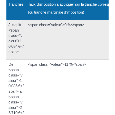
Tranches
Taux d'imposition à appliquer sur la tranche correspon
(ou tranche marginale d'imposition)
Jusqu'à
<span class="valeur">0 %</span>
<span
class="v
aleur">1
0 084 €</
span>
De
<span class="valeur">11 %</span>
<span
class="v
aleur">1
0 085 €</
span> à
<span
class="v
aleur">2
5 710 €</