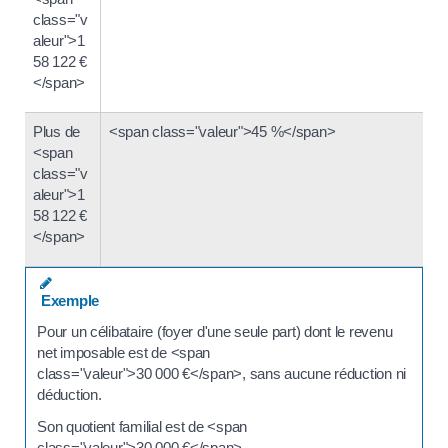
class="v
aleur">1
58 122 €
</span>
Plus de
<span class="valeur">45 %</span>
<span
class="v
aleur">1
58 122 €
</span>
Exemple
Pour un célibataire (foyer d'une seule part) dont le revenu
net imposable est de <span
class="valeur">30 000 €</span>, sans aucune réduction ni
déduction.
Son quotient familial est de <span
class="valeur">30 000 €</span>.