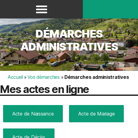
Panneau de gestion des cookies
DÉMARCHES
ADMINISTRATIVES
Accueil
»
Vos démarches
»
Démarches administratives
Mes actes en ligne
Acte de Naissance
Acte de Mariage
Acte de Décès