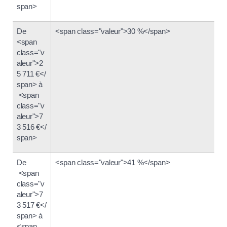
span>
De
<span class="valeur">30 %</span>
<span
class="v
aleur">2
5 711 €</
span> à
<span
class="v
aleur">7
3 516 €</
span>
De
<span class="valeur">41 %</span>
<span
class="v
aleur">7
3 517 €</
span> à
<span