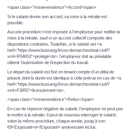
<span class="miseenevidence">Accord</span>
Si le salarié donne son accord, sa mise à la retraite est
possible.
Aucune procédure n'est imposée à l'employeur pour notifier la
mise à la retraite, sauf si un accord collectif comporte des
dispositions contraires. Toutefois, si le salarié est <a
href="https://www.bussang.fr/vos-demarches/etat-civil/?
xml=R54653">protégé</a>, l'employeur doit au préalable
obtenir l'autorisation de l'inspection du travail.
Le départ du salarié est fixé en tenant compte d'un délai de
préavis dont la durée est identique à celle prévue en cas de <a
href="https://www.bussang.fr/vos-demarches/etat-civil/?
xml=F2855">licenciement</a>.
<span class="miseenevidence">Refus</span>
En cas de réponse négative du salarié, l'employeur ne peut pas
le mettre à la retraite. Il peut de nouveau interroger le salarié,
selon la même procédure, chaque année, jusqu'à son
69<Exposant>e</Exposant> anniversaire inclus.