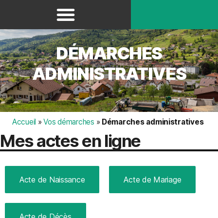
Panneau de gestion des cookies
DÉMARCHES
ADMINISTRATIVES
Accueil
»
Vos démarches
»
Démarches administratives
Mes actes en ligne
Acte de Naissance
Acte de Mariage
Acte de Décès