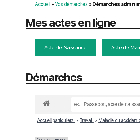
Accueil
»
Vos démarches
»
Démarches administ
Mes actes en ligne
Acte de Naissance
Acte de Mar
Démarches
Accueil particuliers
Travail
Maladie ou accident d
>
>
Question-réponse