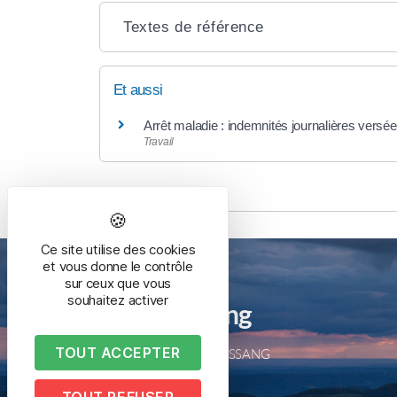
Textes de référence
Et aussi
Arrêt maladie : indemnités journalières versée
Travail
Ce site utilise des cookies
et vous donne le contrôle
sur ceux que vous
souhaitez activer
Mairie de Bussang
TOUT ACCEPTER
2 place de la mairie – 88540 BUSSANG
Tél. 03 29 61 50 05