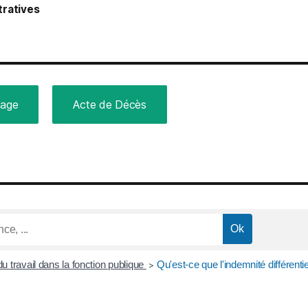
ratives
iage
Acte de Décès
u travail dans la fonction publique
Qu'est-ce que l'indemnité différenti
>