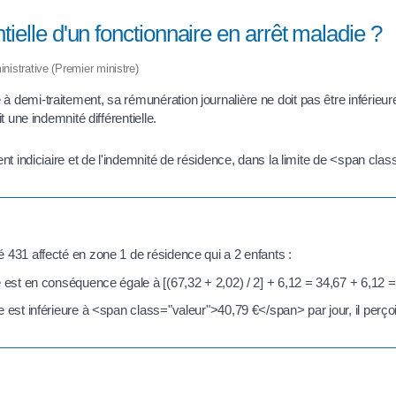
tielle d'un fonctionnaire en arrêt maladie ?
inistrative (Premier ministre)
à demi-traitement, sa rémunération journalière ne doit pas être inférieu
t une indemnité différentielle.
ment indiciaire et de l'indemnité de résidence, dans la limite de <span cl
 431 affecté en zone 1 de résidence qui a 2 enfants :
té est en conséquence égale à [(67,32 + 2,02) / 2] + 6,12 = 34,67 + 6,12
 est inférieure à <span class="valeur">40,79 €</span> par jour, il perçoi