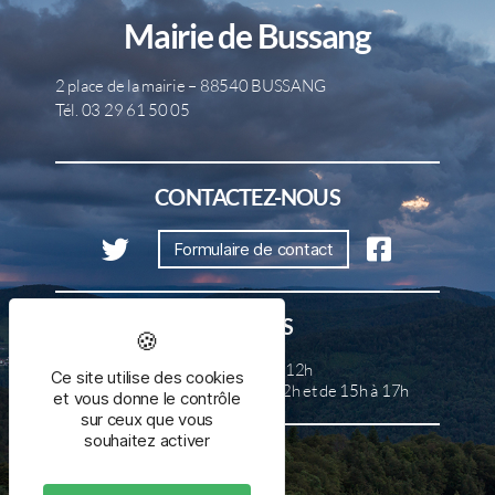
Mairie de Bussang
2 place de la mairie – 88540 BUSSANG
Tél. 03 29 61 50 05
CONTACTEZ-NOUS
Formulaire de contact
HORAIRES
Lundi, mercredi et samedi de 8h à 12h
Ce site utilise des cookies
Mardi, jeudi et vendredi de 8h à 12h et de 15h à 17h
et vous donne le contrôle
sur ceux que vous
souhaitez activer