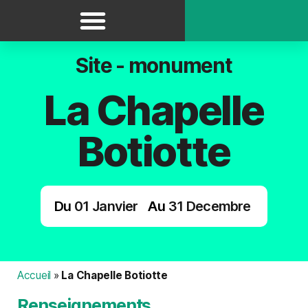
Panneau de gestion des cookies
Site - monument
La Chapelle
Botiotte
Du
01
Janvier
Au
31
Decembre
Accueil
»
La Chapelle Botiotte
Renseignements