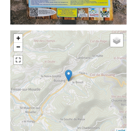
+
−
Leaflet