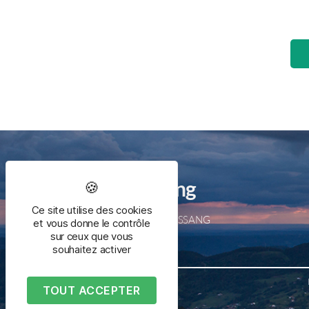
Mairie de Bussang
Ce site utilise des cookies
2 place de la mairie – 88540 BUSSANG
et vous donne le contrôle
Tél. 03 29 61 50 05
sur ceux que vous
souhaitez activer
TOUT ACCEPTER