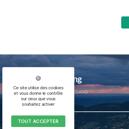
Mairie de Bussang
Ce site utilise des cookies
2 place de la mairie – 88540 BUSSANG
et vous donne le contrôle
Tél. 03 29 61 50 05
sur ceux que vous
souhaitez activer
TOUT ACCEPTER